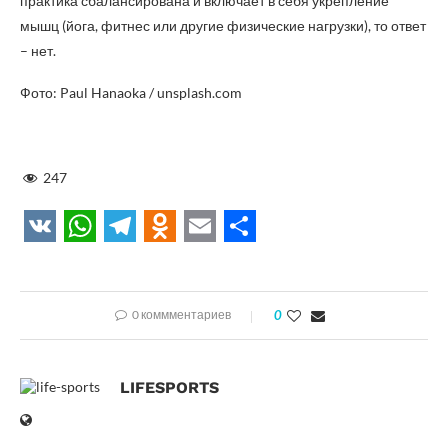
практика сбалансирована и включает в себя укрепление
мышц (йога, фитнес или другие физические нагрузки), то ответ
– нет.
Фото: Paul Hanaoka / unsplash.com
247
VK
WhatsApp
Telegram
Odnoklassniki
Email
Отправить
0 коммментариев
0
LIFESPORTS