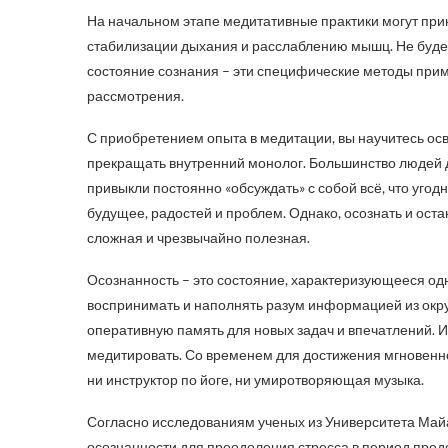
На начальном этапе медитативные практики могут при
стабилизации дыхания и расслаблению мышц. Не будем
состояние сознания – эти специфические методы при
рассмотрения.
С приобретением опыта в медитации, вы научитесь ос
прекращать внутренний монолог. Большинство людей д
привыкли постоянно «обсуждать» с собой всё, что уго
будущее, радостей и проблем. Однако, осознать и оста
сложная и чрезвычайно полезная.
Осознанность – это состояние, характеризующееся о
воспринимать и наполнять разум информацией из окр
оперативную память для новых задач и впечатлений. 
медитировать. Со временем для достижения мгновенно
ни инструктор по йоге, ни умиротворяющая музыка.
Согласно исследованиям ученых из Университета Май
осознанности для преодоления стресса в период предс