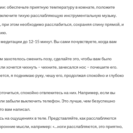
и: обеспечьте приятную температуру в комнате, положите
ли включите тихую расслабляющую инструментальную музыку.
 при этом необходимо расслабиться, сохраняя спину прямой, и
нию.
медитации до 12-15 минут. Вы сами почувствуете, когда вам
м захотелось сменить позу, сделайте это, чтобы вам было
и хочется чихнуть – чихните, зачесался нос – почешите его.
ется, я поднимаю руку, чешу его, продолжая спокойно и глубоко
очиться, спокойно отвлекитесь на них. Например, если вы
сли забыли выключить телефон. Это лучше, чем безуспешно
то вам написал.
сь на ощущениях в теле. Представляйте, как расслабляются
торонние мысли, например: «…ноги расслабляются, это приятно,