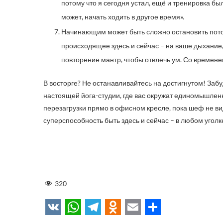
потому что я сегодня устал, ещё и тренировка б
может, начать ходить в другое время».
Начинающим может быть сложно остановить пото
происходящее здесь и сейчас – на ваше дыхани
повторение мантр, чтобы отвлечь ум. Со временем
В восторге? Не останавливайтесь на достигнутом! Заб
настоящей йога-студии, где вас окружат единомышленн
перезагрузки прямо в офисном кресле, пока шеф не ви
суперспособность быть здесь и сейчас – в любом уголк
320
VK
WhatsApp
Telegram
Odnoklassniki
Email
Отправит