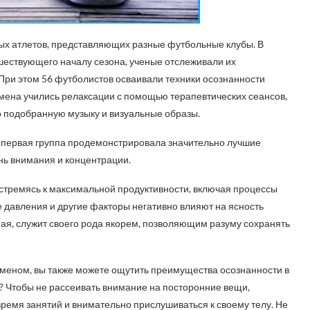
ых атлетов, представляющих разные футбольные клубы. В
шествующего началу сезона, ученые отслеживали их
При этом 56 футболистов осваивали техники осознанности
смена учились релаксации с помощью терапевтических сеансов,
подобранную музыку и визуальные образы.
ы, первая группа продемонстрировала значительно лучшие
нь внимания и концентрации.
 стремясь к максимальной продуктивности, включая процессы
 давления и другие факторы негативно влияют на ясность
ая, служит своего рода якорем, позволяющим разуму сохранять
меном, вы также можете ощутить преимущества осознанности в
о? Чтобы не рассеивать внимание на посторонние вещи,
ремя занятий и внимательно прислушиваться к своему телу. Не