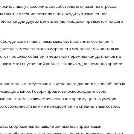
носить лишь успокоение, способствовать снижению стресса,
 касаться техник, позволяющих входить в измененное
меняются для других целей, не являющихся предметом нашего
вобождаться от навязчивых мыслей, прояснять сознание и
аже не замечают этого внутреннего монолога: мы настолько
дно, от прошлых событий и недавних переживаний до планов на
новить этот внутренний диалог – задача одновременно простая,
дновременным отсутствием внутреннего диалога и способностью
ужающего мира. Говоря проще, вы освобождаете свою
Именно в этом заключается основное преимущество умения
й осознанности вам не понадобятся ни специальный коврик,
ами, спортсмены, начавшие заниматься практиками
езонной подготовки, стали лучше концентрироваться на игре и