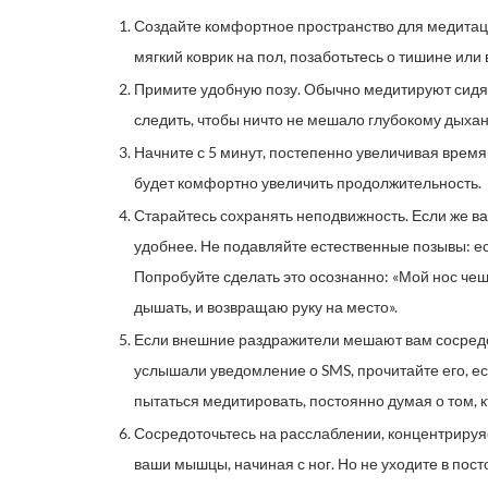
Создайте комфортное пространство для медитаци
мягкий коврик на пол, позаботьтесь о тишине и
Примите удобную позу. Обычно медитируют сидя,
следить, чтобы ничто не мешало глубокому дыха
Начните с 5 минут, постепенно увеличивая время 
будет комфортно увеличить продолжительность.
Старайтесь сохранять неподвижность. Если же ва
удобнее. Не подавляйте естественные позывы: есл
Попробуйте сделать это осознанно: «Мой нос чеш
дышать, и возвращаю руку на место».
Если внешние раздражители мешают вам сосредот
услышали уведомление о SMS, прочитайте его, е
пытаться медитировать, постоянно думая о том, к
Сосредоточьтесь на расслаблении, концентрируя
ваши мышцы, начиная с ног. Но не уходите в пос