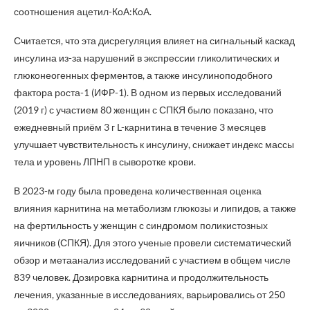
соотношения ацетил-КоА:КоА.
Считается, что эта дисрегуляция влияет на сигнальный каскад
инсулина из-за нарушений в экспрессии гликолитических и
глюконеогенных ферментов, а также инсулиноподобного
фактора роста-1 (ИФР-1). В одном из первых исследований
(2019 г) с участием 80 женщин с СПКЯ было показано, что
ежедневный приём 3 г L-карнитина в течение 3 месяцев
улучшает чувствительность к инсулину, снижает индекс массы
тела и уровень ЛПНП в сыворотке крови.
В 2023-м году была проведена количественная оценка
влияния карнитина на метаболизм глюкозы и липидов, а также
на фертильность у женщин с синдромом поликистозных
яичников (СПКЯ). Для этого ученые провели систематический
обзор и метаанализ исследований с участием в общем числе
839 человек. Дозировка карнитина и продолжительность
лечения, указанные в исследованиях, варьировались от 250