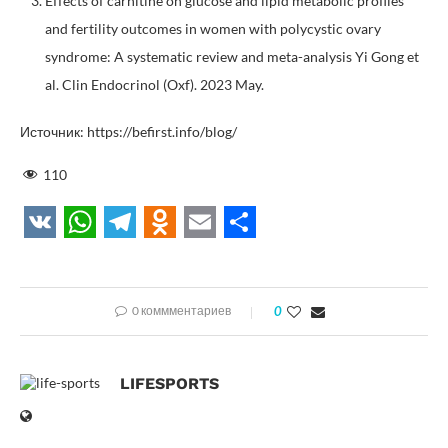
Effects of carnitine on glucose and lipid metabolic profiles
and fertility outcomes in women with polycystic ovary
syndrome: A systematic review and meta-analysis Yi Gong et
al. Clin Endocrinol (Oxf). 2023 May.
Источник: https://befirst.info/blog/
110
VK
WhatsApp
Telegram
Odnoklassniki
Email
Отправить
0 коммментариев
0
LIFESPORTS