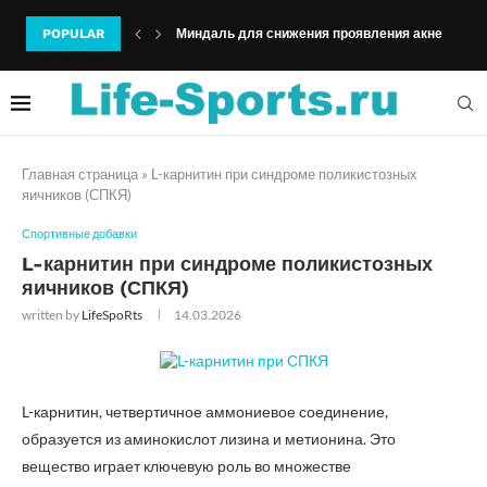
POPULAR
Миндаль для снижения проявления акне
Главная страница
»
L-карнитин при синдроме поликистозных
яичников (СПКЯ)
Спортивные добавки
L-карнитин при синдроме поликистозных
яичников (СПКЯ)
written by
LifeSpoRts
14.03.2026
L-карнитин, четвертичное аммониевое соединение,
образуется из аминокислот лизина и метионина. Это
вещество играет ключевую роль во множестве