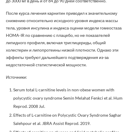
до 3000 мг в день и от 84 до 90 дней соответственно.
После курса лечения карнитин приводил к значительному
снижению относительно исходного уровня индекса массы
тела, уровня инсулина и индекса оценки модели гомеостаза
HOMA-IR по сравнению с плацебо, но не показателей
липидного профиля, включая триглицериды, общий
холестерин и липопротеины низкой плотности. Однако эти
эффекты требуют дальнейшего подтверждения из-за
недостаточной статистической мощности.
Источники:
Serum total L-carnitine levels in non-obese women with
polycystic ovary syndrome Semin Melahat Fenkci et al. Hum
Reprod. 2008 Jul.
Effects of L-carnitine on Polycystic Ovary Syndrome Saghar
Salehpour et al. JBRA Assist Reprod. 2019.