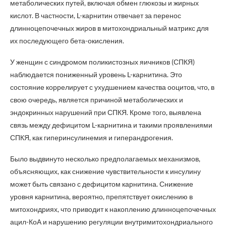
метаболических путей, включая обмен глюкозы и жирных
кислот. В частности, L-карнитин отвечает за перенос
длинноцепочечных жиров в митохондриальный матрикс для
их последующего бета-окисления.
У женщин с синдромом поликистозных яичников (СПКЯ)
наблюдается пониженный уровень L-карнитина. Это
состояние коррелирует с ухудшением качества ооцитов, что, в
свою очередь, является причиной метаболических и
эндокринных нарушений при СПКЯ. Кроме того, выявлена
связь между дефицитом L-карнитина и такими проявлениями
СПКЯ, как гиперинсулинемия и гиперандрогения.
Было выдвинуто несколько предполагаемых механизмов,
объясняющих, как снижение чувствительности к инсулину
может быть связано с дефицитом карнитина. Снижение
уровня карнитина, вероятно, препятствует окислению в
митохондриях, что приводит к накоплению длинноцепочечных
ацил-КоА и нарушению регуляции внутримитохондриального