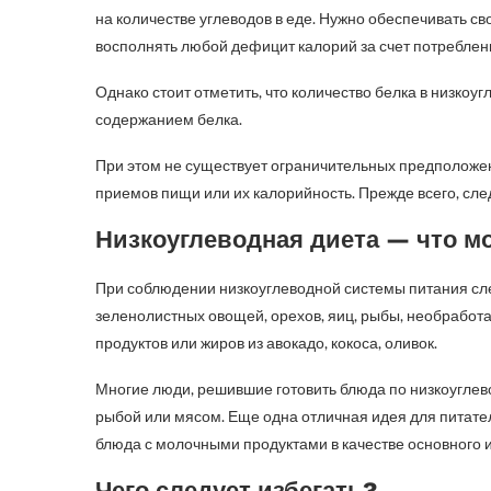
на количестве углеводов в еде. Нужно обеспечивать с
восполнять любой дефицит калорий за счет потреблени
Однако стоит отметить, что количество белка в низкоу
содержанием белка.
При этом не существует ограничительных предположе
приемов пищи или их калорийность. Прежде всего, след
Низкоуглеводная диета — что м
При соблюдении низкоуглеводной системы питания сле
зеленолистных овощей, орехов, яиц, рыбы, необработ
продуктов или жиров из авокадо, кокоса, оливок.
Многие люди, решившие готовить блюда по низкоуглево
рыбой или мясом. Еще одна отличная идея для питате
блюда с молочными продуктами в качестве основного 
Чего следует избегать?