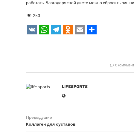
работать. Благодаря этой диете можно сбросить лишн
253
VK
WhatsApp
Telegram
Odnoklassniki
Email
Отправит
0 комммен
LIFESPORTS
Предыдущие
Коллаген для суставов