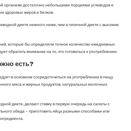
вой организм достаточно небольшими порциями углеводов и
я здоровых жиров и белков.
глеводной диете немного ниже, чем в типичной диете с высоким
ний, которые бы определяли точное количество ежедневных
ует обратить внимание на то, что готовиться к употреблению.
ожно есть?
дует в основном сосредоточиться на употреблении в пищу
анного мяса и жирных продуктов, натуральных молочных
дной диете, делают ставку в первую очередь на салаты с
льного обеда – приготовить яйца разными способами или
ингредиента.