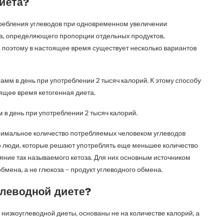
диета?
ребления углеводов при одновременном увеличении
та, определяющего пропорции отдельных продуктов,
, поэтому в настоящее время существует несколько вариантов
рамм в день при употреблении 2 тысяч калорий. К этому способу
оящее время кетогенная диета.
 в день при употреблении 2 тысяч калорий.
минимальное количество потребляемых человеком углеводов
о люди, которые решают употреблять еще меньшее количество
ояние так называемого кетоза. Для них основным источником
бмена, а не глюкоза – продукт углеводного обмена.
глеводной диете?
низкоуглеводной диеты, основаны не на количестве калорий, а